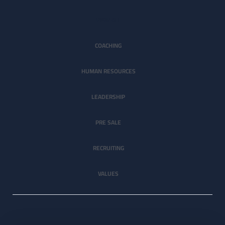
VIEW ALL
COACHING
HUMAN RESOURCES
LEADERSHIP
PRE SALE
RECRUITING
VALUES